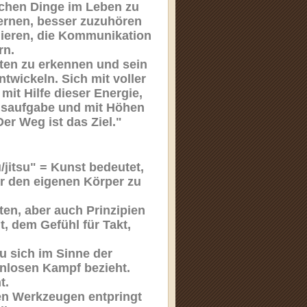
lichen Dinge im Leben zu
ernen, besser zuzuhören
gieren, die Kommunikation
rn.
ten zu erkennen und sein
twickeln. Sich mit voller
it Hilfe dieser Energie,
ensaufgabe und mit Höhen
er Weg ist das Ziel."
u/jitsu" = Kunst bedeutet,
ür den eigenen Körper zu
ten, aber auch Prinzipien
t, dem Gefühl für Takt,
su sich im Sinne der
enlosen Kampf bezieht.
ht.
en Werkzeugen entpringt