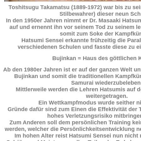
Toshitsugu
Takamatsu (1889-1972) war bis zu se
Stilbewahrer) dieser neun Sch
In den 1950er Jahren nimmt er Dr. Masaaki Hatsum
auf und ernennt ihn vor seinem Tod zu seinem l
somit zum Soke der Kampfkü
Hatsumi Sensei erkannte frühzeitig die Para
verschiedenen Schulen und fasste diese zu 
Bujinkan = Haus des göttlichen 
Ab den 1980er Jahren ist er auf der ganzen Welt 
Bujinkan und somit die traditionellen Kampfkü
Samurai wiederzubeleben
Mittlerweile werden die Lehren Hatsumis auf
weitergetragen.
Ein Wettkampfmodus wurde seither ni
Gründe dafür sind zum Einen die Effektivität der 
hohes Verletzungsrisiko mitbringe
Zum Anderen soll dem persönlichen Training kein
werden, welcher die Persönlichkeitsentwicklung n
Im hohen Alter reist Hatsumi Sensei nun nicht