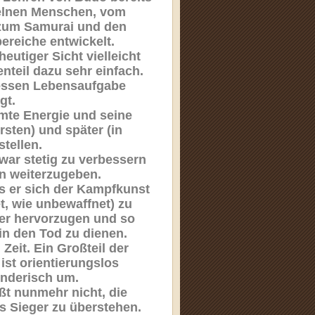
zelnen Menschen, vom
 zum Samurai und den
ereiche entwickelt.
utiger Sicht vielleicht
nteil dazu sehr einfach.
essen Lebensaufgabe
gt.
mte Energie und seine
rsten) und später (in
tellen.
ar stetig zu verbessern
n weiterzugeben.
ss er sich der Kampfkunst
, wie unbewaffnet) zu
ger hervorzugen und so
in den Tod zu dienen.
 Zeit. Ein Großteil der
st orientierungslos
enderisch um.
ißt nunmehr nicht, die
s Sieger zu überstehen.