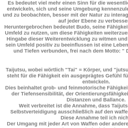
Es bedeutet viel mehr einen Sinn für die wesent
entwickeln, sich und seine Umgebung kennenzul
und zu beobachten, besser mit der Natur zu intera
auf jeder Ebene zu verbesse
Heruntergebrochen bedeutet Budo, seine Fähigkei
Umfeld zu nutzen, um diese Fähigkeiten weiterzuen
Hingabe dieser Weiterentwicklung zu witmen und m
sein Umfeld positiv zu beeinflussen ist eine Leb
und Tiefen verbunden, frei nach dem Motto: " D
Taijutsu, wobei wörtlich "Tai" = Körper, und "juts
steht für die Fähigkeit ein ausgeprägtes Gefühl f
entwickeln.
Dies beinhaltet grob- und feinmotorische Fähigkei
der Tiefensensibilität, der Orientierungsfähigkei
Distanzen und Ballance.
Weit verbreitet ist die Annahme, dass Taijut
Selbstverteidigung ausschließlich auf den waff
Diese Annahme teil ich nic
Der Umgang mit jeder Art von Waffen oder ander