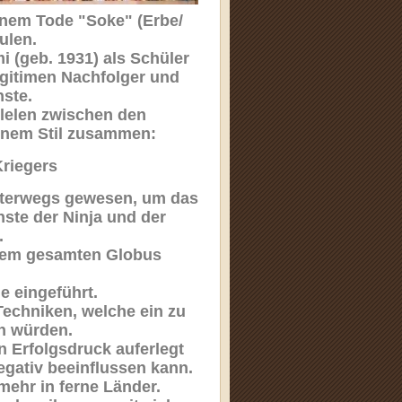
inem Tode "Soke" (Erbe/
ulen.
i (geb. 1931) als Schüler
egitimen Nachfolger und
nste.
llelen zwischen den
einem Stil zusammen:
Kriegers
unterwegs gewesen, um das
nste der Ninja und der
.
 dem gesamten Globus
e eingeführt.
Techniken, welche ein zu
n würden.
 Erfolgsdruck auferlegt
egativ beeinflussen kann.
 mehr in ferne Länder.