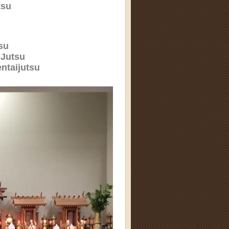
tsu
su
 Jutsu
ntaijutsu