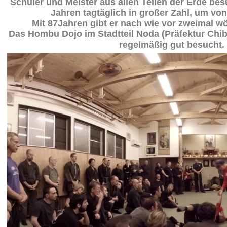
Schüler und Meister aus allen Teilen der Erde bes
Jahren tagtäglich in großer Zahl, um von
Mit 87Jahren gibt er nach wie vor zweimal w
Das Hombu Dojo im Stadtteil Noda (Präfektur Chib
regelmäßig gut besucht.