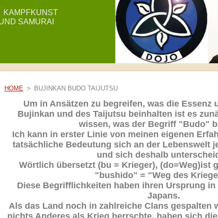
E KAMPFKUNST
 UND SAMURAI
HOME
>
BUJINKAN BUDO TAIJUTSU
Um in Ansätzen zu begreifen, was die Essenz u
Bujinkan und des Taijutsu beinhalten ist es zun
wissen, was der Begriff "Budo" b
Ich kann in erster Linie von meinen eigenen Erfa
tatsächliche Bedeutung sich an der Lebenswelt je
und sich deshalb unterschei
Wörtlich übersetzt (bu = Krieger), (do=Weg)ist 
"bushido" = "Weg des Kriege
Diese Begrifflichkeiten haben ihren Ursprung in 
Japans.
Als das Land noch in zahlreiche Clans gespalten 
nichts Anderes als Krieg herrschte, haben sich di