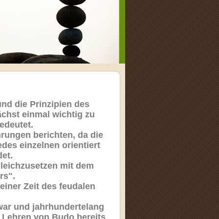
nd die Prinzipien des
ächst einmal wichtig zu
edeutet.
hrungen berichten, da die
des einzelnen orientiert
det.
gleichzusetzen mit dem
rs".
einer Zeit des feudalen
war und jahrhundertelang
e Lehren von Budo bereits