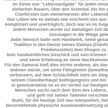
im Sinne von "Lebensaufgabe" für jeden ein
einfachen Bauern, über den Schmied, bis hin
Clanfürsten zum elementarsten aller Lebensb
Das Leben wie es damals war erscheint uns aus he
kompliziert und unerträglich, doch war es im Gege
Jedem Menschen wurde zur damaligen Zeit d
sozusagen in die Wiege gele
Jeder Mensch hatte sein Handwerk, seine gesa
Tradition in den Dienst seines Daimyo (Clanfü
Friedenszeiten) dem Shogun zu s
Sein handwerkliches Geschick und sein Können w
und seine Erfahrung an seine Nachkomme
Für den Samurai hieß dies nichts anderes, als da
widmen würde, um seine Fähigkeiten (bewaffnet
verbessern, auf dem Schlachtfeld stets als Sie
seinem Clanoberhaupt bedingungslos und bis 
In gewisserweise ist es ein Vorteil zur heutigen
Menschen sucht nach dem Sinn des Lebens, i
und
geht
mit seinen Talenten verschw
Budo, für die heutige Zeit neu interpretiert, he
bevorstehende physische Auseinandersetzung al