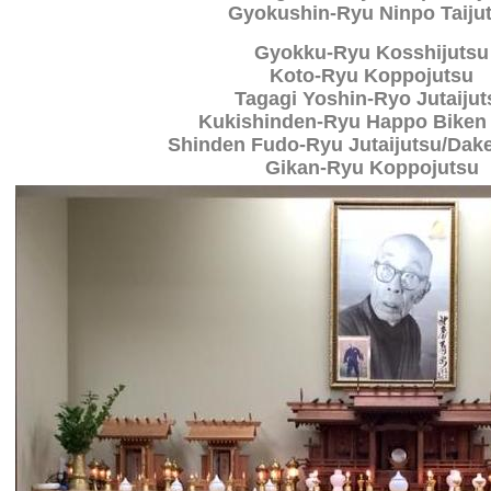
Gyokushin-Ryu Ninpo Taiju
Gyokku-Ryu Kosshijutsu
Koto-Ryu Koppojutsu
Tagagi Yoshin-Ryo Jutaijut
Kukishinden-Ryu Happo Biken
Shinden Fudo-Ryu Jutaijutsu/Dake
Gikan-Ryu Koppojutsu